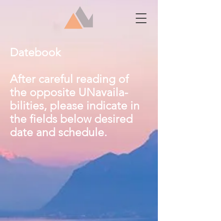
Datebook
After careful reading of
the opposite UNavaila-
bilities, please indicate in
the fields below desired
date and schedule.