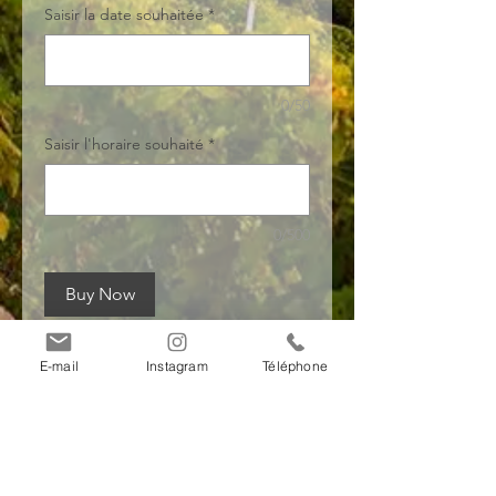
Saisir la date souhaitée
*
0/50
Saisir l'horaire souhaité
*
0/500
Buy Now
E-mail
Instagram
Téléphone
Informations de
paiement