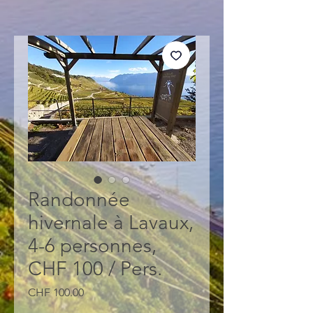
Randonnée
hivernale à Lavaux,
4-6 personnes,
CHF 100 / Pers.
Price
CHF 100.00